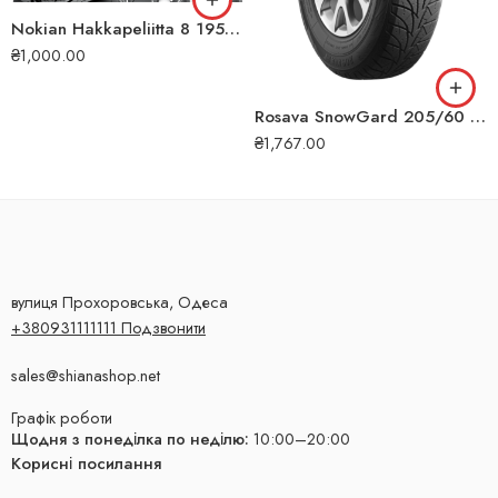
Nokian Hakkapeliitta 8 195/60 R15 92T XL (ШИП) зимова шина
₴
1,000.00
Rosava SnowGard 205/60 R16 92T зимова шина
₴
1,767.00
вулиця Прохоровська, Одеса
+380931111111 Подзвонити
sales@shianashop.net
Графік роботи
Щодня з понеділка по неділю:
10:00–20:00
Корисні посилання