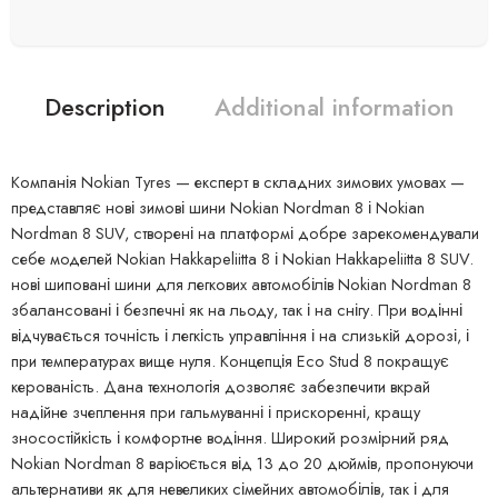
Description
Additional information
Компанія Nokian Tyres — експерт в складних зимових умовах —
представляє нові зимові шини Nokian Nordman 8 і Nokian
Nordman 8 SUV, створені на платформі добре зарекомендували
себе моделей Nokian Hakkapeliitta 8 і Nokian Hakkapeliitta 8 SUV.
нові шиповані шини для легкових автомобілів Nokian Nordman 8
збалансовані і безпечні як на льоду, так і на снігу. При водінні
відчувається точність і легкість управління і на слизькій дорозі, і
при температурах вище нуля. Концепція Eco Stud 8 покращує
керованість. Дана технологія дозволяє забезпечити вкрай
надійне зчеплення при гальмуванні і прискоренні, кращу
зносостійкість і комфортне водіння. Широкий розмірний ряд
Nokian Nordman 8 варіюється від 13 до 20 дюймів, пропонуючи
альтернативи як для невеликих сімейних автомобілів, так і для