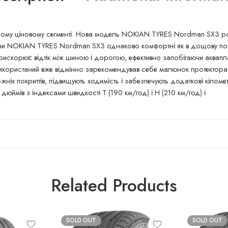
ньому ціновому сегменті. Нова модель NOKIAN TYRES Nordman SX3 ро
ини NOKIAN TYRES Nordman SX3 однаково комфортні як в дощову погод
прискорює відтік між шиною і дорогою, ефективно запобігаючи аква
використаний вже відмінно зарекомендував себе малюнок протектора 
жніх покриттів, підвищують ходимість і забезпечують додаткові кіл
дюймів з індексами швидкості T (190 км/год) і H (210 км/год) і
Related Products
SOLD OUT
SOLD OUT