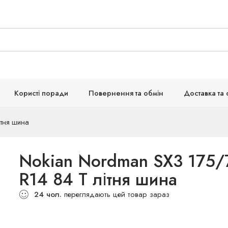
Користі поради
Повернення та обмін
Доставка та 
ітня шина
Nokian Nordman SX3 175/
R14 84 T літня шина
24
чол.
переглядають цей товар зараз