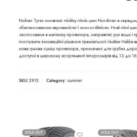
Nokian Tyres оновлює лінійку літніх шин Nordman в серед
збалансованою керованістю і зносостійкістю. Нові літні ш
застосована в малюнку протектора, направляє рух води і 
послужили інноваційні рішення преміальної лінійки Hakka-
нова гумова суміш протектора, призначені для грубих доро
доступні в широкому асортименті типорозмірів від 13 до 16 
SKU:
2915
Category:
summer
SOLD OUT
SOLD OUT