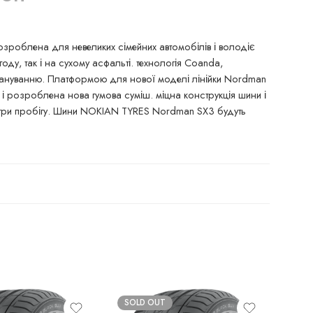
зроблена для невеликих сімейних автомобілів і володіє
у, так і на сухому асфальті. технологія Coanda,
плануванню. Платформою для нової моделі лінійки Nordman
і розроблена нова гумова суміш. міцна конструкція шини і
ометри пробігу. Шини NOKIAN TYRES Nordman SX3 будуть
SOLD OUT
SO