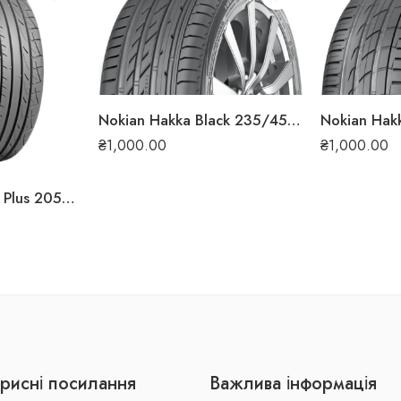
Nokian Hakka Black 235/45 ZR17 97Y XL літня шина
₴
1,000.00
₴
1,000.00
Premiorri Solazo S Plus 205/55 R16 94W літня шина
рисні посилання
Важлива інформація