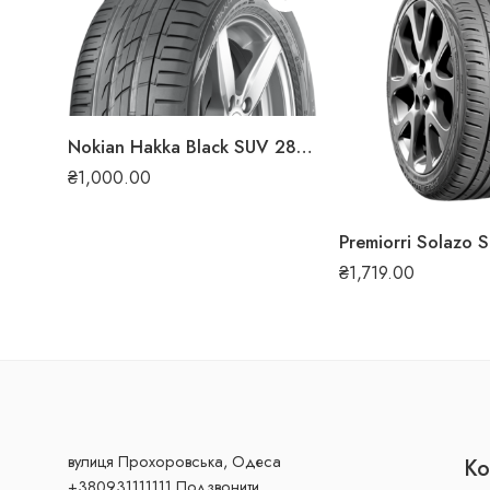
Nokian Hakka Black SUV 285/50 R20 116W XL літня шина
₴
1,000.00
₴
1,719.00
вулиця Прохоровська, Одеса
Ко
+380931111111 Подзвонити