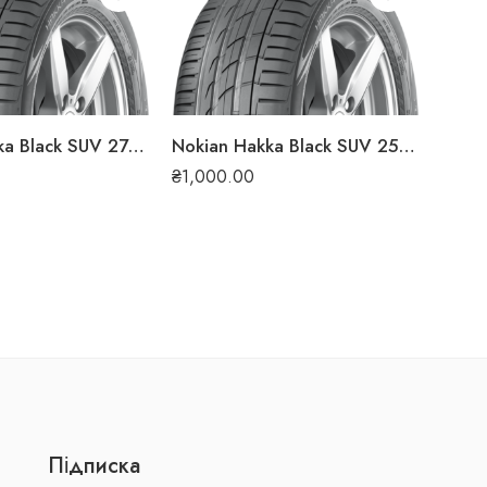
₴
1,0
Nokian Hakka Black SUV 275/40 ZR21 107Y XL літня шина
Nokian Hakka Black SUV 255/55 ZR18 109Y XL літня шина
₴
1,000.00
Підписка