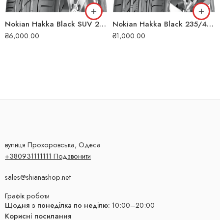
Nokian Hakka Black SUV 265/50 R20 111W XL літня шина
Nokian Hakka Black 235/45 ZR17 97Y XL літня шина
₴
6,000.00
₴
1,000.00
вулиця Прохоровська, Одеса
+380931111111 Подзвонити
sales@shianashop.net
Графік роботи
Щодня з понеділка по неділю:
10:00–20:00
Корисні посилання