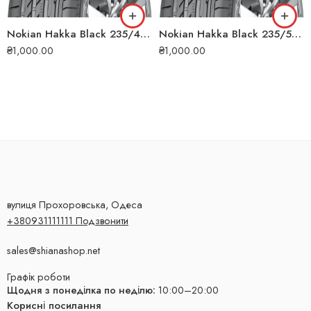
Nokian Hakka Black 235/45 R19 99W XL літня шина
Nokian Hakka Black 235/55 ZR17 103Y XL літня шина
₴
1,000.00
₴
1,000.00
вулиця Прохоровська, Одеса
+380931111111 Подзвонити
sales@shianashop.net
Графік роботи
Щодня з понеділка по неділю:
10:00–20:00
Корисні посилання