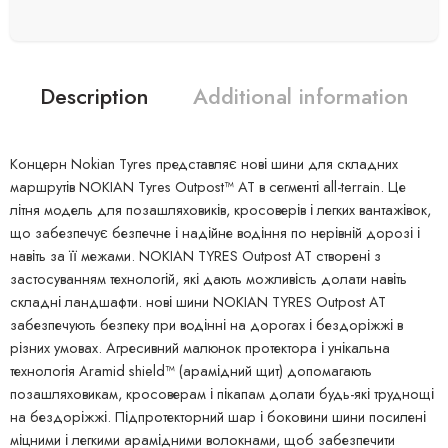
Description
Additional information
Концерн Nokian Tyres представляє нові шини для складних
маршрутів NOKIAN Tyres Outpost™ AT в сегменті all-terrain. Це
літня модель для позашляховиків, кросоверів і легких вантажівок,
що забезпечує безпечне і надійне водіння по нерівній дорозі і
навіть за її межами. NOKIAN TYRES Outpost AT створені з
застосуванням технологій, які дають можливість долати навіть
складні ландшафти. нові шини NOKIAN TYRES Outpost AT
забезпечують безпеку при водінні на дорогах і бездоріжжі в
різних умовах. Агресивний малюнок протектора і унікальна
технологія Aramid shield™ (арамідний щит) допомагають
позашляховикам, кросоверам і пікапам долати будь-які труднощі
на бездоріжжі. Підпротекторний шар і боковини шини посилені
міцними і легкими арамідними волокнами, щоб забезпечити