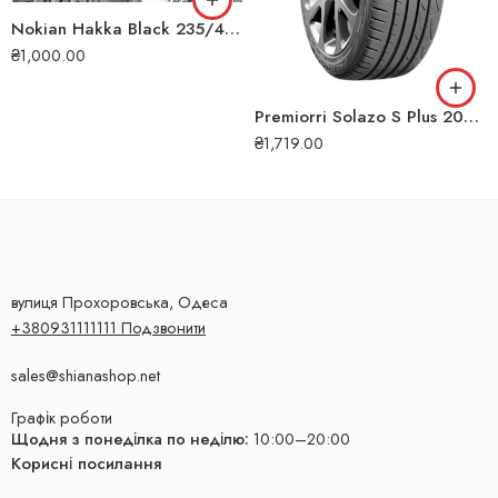
Nokian Hakka Black 235/45 R19 99W XL літня шина
₴
1,000.00
Premiorri Solazo S Plus 205/55 R16 94W літня шина
₴
1,719.00
вулиця Прохоровська, Одеса
+380931111111 Подзвонити
sales@shianashop.net
Графік роботи
Щодня з понеділка по неділю:
10:00–20:00
Корисні посилання