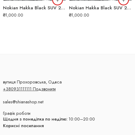
Nokian Hakka Black SUV 265/45 ZR21 104Y літня шина
Nokian Hakka Black SUV 255/55 R19 111W XL літня шина
₴
1,000.00
₴
1,000.00
вулиця Прохоровська, Одеса
+380931111111 Подзвонити
sales@shianashop.net
Графік роботи
Щодня з понеділка по неділю:
10:00–20:00
Корисні посилання