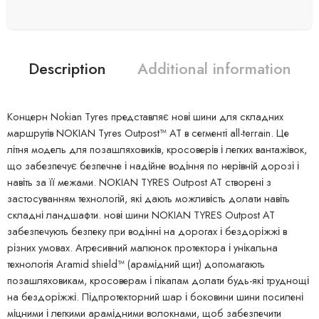
Description
Additional information
Концерн Nokian Tyres представляє нові шини для складних
маршрутів NOKIAN Tyres Outpost™ AT в сегменті all-terrain. Це
літня модель для позашляховиків, кросоверів і легких вантажівок,
що забезпечує безпечне і надійне водіння по нерівній дорозі і
навіть за її межами. NOKIAN TYRES Outpost AT створені з
застосуванням технологій, які дають можливість долати навіть
складні ландшафти. нові шини NOKIAN TYRES Outpost AT
забезпечують безпеку при водінні на дорогах і бездоріжжі в
різних умовах. Агресивний малюнок протектора і унікальна
технологія Aramid shield™ (арамідний щит) допомагають
позашляховикам, кросоверам і пікапам долати будь-які труднощі
на бездоріжжі. Підпротекторний шар і боковини шини посилені
міцними і легкими арамідними волокнами, щоб забезпечити