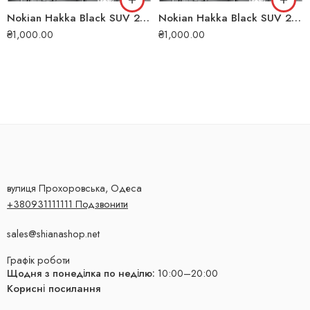
Nokian Hakka Black SUV 285/45 R19 111W XL літня шина
Nokian Hakka Black SUV 255/55 R19 111W XL літня шина
₴
1,000.00
₴
1,000.00
вулиця Прохоровська, Одеса
+380931111111 Подзвонити
sales@shianashop.net
Графік роботи
Щодня з понеділка по неділю:
10:00–20:00
Корисні посилання