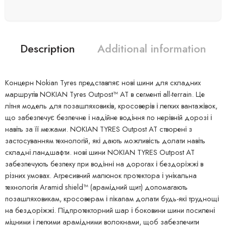
Description
Additional information
Концерн Nokian Tyres представляє нові шини для складних
маршрутів NOKIAN Tyres Outpost™ AT в сегменті all-terrain. Це
літня модель для позашляховиків, кросоверів і легких вантажівок,
що забезпечує безпечне і надійне водіння по нерівній дорозі і
навіть за її межами. NOKIAN TYRES Outpost AT створені з
застосуванням технологій, які дають можливість долати навіть
складні ландшафти. нові шини NOKIAN TYRES Outpost AT
забезпечують безпеку при водінні на дорогах і бездоріжжі в
різних умовах. Агресивний малюнок протектора і унікальна
технологія Aramid shield™ (арамідний щит) допомагають
позашляховикам, кросоверам і пікапам долати будь-які труднощі
на бездоріжжі. Підпротекторний шар і боковини шини посилені
міцними і легкими арамідними волокнами, щоб забезпечити