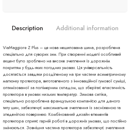
Description
Additional information
ViaMaggiore Z Plus – це нова нешипована шина, розроблена
спеціально для суворих зим. При створенні моделі особливий
акцент було зроблено на високе зчеплення із дорожнім
покриттям у будь-яких погодних умовах. Ця універсальність
досягається завдяки розділеному на три частини асиметричному
малюнку протектора, виготовленого з інноваційної гумової суміші,
оптимізованої за полімерним складом, що зберігає еластичність
протектора в умовах низьких температур. Зимова силіка,
спеціально розроблена французькою компанією для даного
типу шин, забезпечує максимальне зчеплення із засніженою та
зледенілою поверхнею. Комбінований дизайн елементів
протектора сприяє гарній роботі в дорожніх умовах, що постійно
змінюються. Зовнішня частина протектора забезпечує зчеплення