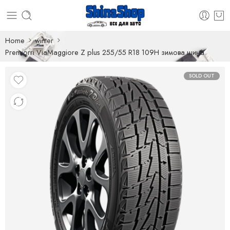
Home
winter
Premiorri ViaMaggiore Z plus 255/55 R18 109H зимова шина
SOLD OUT