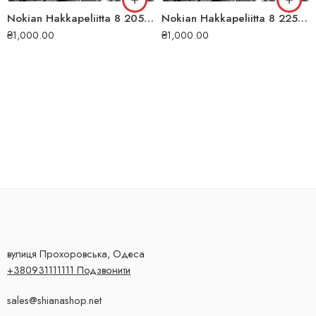
Nokian Hakkapeliitta 8 205/55 R16 91T Run Flat (ШИП) зимова шина
Nokian Hakkapeliitta 8 225/45 R17 94T XL (ШИП) зимова шина
₴
1,000.00
₴
1,000.00
вулиця Прохоровська, Одеса
+380931111111 Подзвонити
sales@shianashop.net