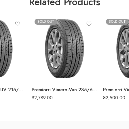
Related Products
SOLD OUT
SOLD OUT
Premiorri Vimero-SUV 215/60 R17 96H всесезонна шина
Premiorri Vimero-Van 235/65 R16C 115/113 R всесезонна шина
₴
2,789.00
₴
2,500.00