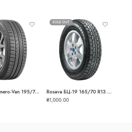
SOLD OUT
SO
₴
1,0
Premiorri Vimero-Van 195/75 R16C 107/105 R всесезонна шина
Rosava БЦ-19 165/70 R13 79T всесезонна шина
₴
1,000.00