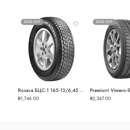
SOLD OUT
SOLD OUT
Rosava БЦС-1 165-13/6,45 R13 78P всесезонна шина
₴
1,746.00
₴
2,367.00