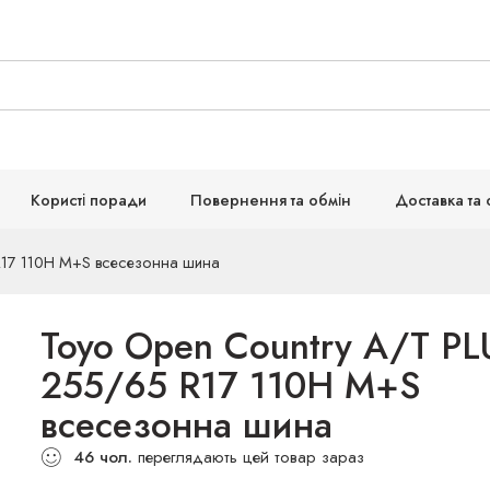
Користі поради
Повернення та обмін
Доставка та 
R17 110H M+S всесезонна шина
Toyo Open Country A/T PL
255/65 R17 110H M+S
всесезонна шина
46
чол.
переглядають цей товар зараз