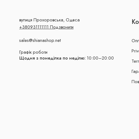
вулиця Прохоровська, Одеса
Ко
+380931111111 Подзвонити
sales@shianashop.net
Опл
Priv
Графік роботи
Щодня з понеділка по неділю:
10:00–20:00
Ter
Гар
Пов