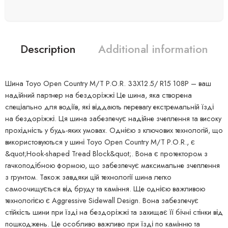
Description
Additional information
Шина Toyo Open Country M/T P.O.R. 33X12.5/ R15 108P – ваш
надійний партнер на бездоріжжі Це шина, яка створена
спеціально для водіїв, які віддають перевагу екстремальній їзді
на бездоріжжі. Ця шина забезпечує надійне зчеплення та високу
прохідність у будь-яких умовах. Однією з ключових технологій, що
використовуються у шині Toyo Open Country M/T P.O.R., є
&quot;Hook-shaped Tread Block&quot;. Вона є протектором з
гачкоподібною формою, що забезпечує максимальне зчеплення
з грунтом. Також завдяки цій технології шина легко
самоочищується від бруду та каміння. Ще однією важливою
технологією є Aggressive Sidewall Design. Вона забезпечує
стійкість шини при їзді на бездоріжжі та захищає її бічні стінки від
пошкоджень. Це особливо важливо при їзді по камінню та