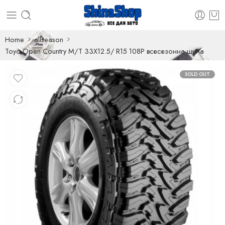
Home
allseason
Toyo Open Country M/T 33X12.5/ R15 108P всесезонна шина
SOLD OUT