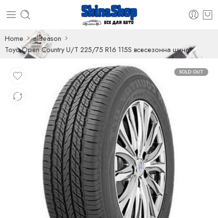
Home
allseason
Toyo Open Country U/T 225/75 R16 115S всесезонна шина
SOLD OUT