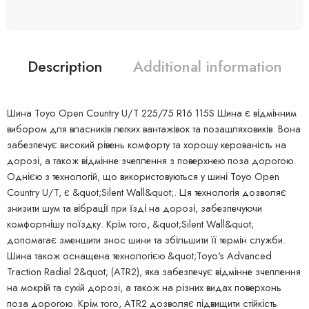
Description
Additional information
Шина Toyo Open Country U/T 225/75 R16 115S Шина є відмінним
вибором для власників легких вантажівок та позашляховиків. Вона
забезпечує високий рівень комфорту та хорошу керованість на
дорозі, а також відмінне зчеплення з поверхнею поза дорогою.
Однією з технологій, що використовуються у шині Toyo Open
Country U/T, є &quot;Silent Wall&quot;. Ця технологія дозволяє
знизити шум та вібрації при їзді на дорозі, забезпечуючи
комфортнішу поїздку. Крім того, &quot;Silent Wall&quot;
допомагає зменшити знос шини та збільшити її термін служби.
Шина також оснащена технологією &quot;Toyo's Advanced
Traction Radial 2&quot; (ATR2), яка забезпечує відмінне зчеплення
на мокрій та сухій дорозі, а також на різних видах поверхонь
поза дорогою. Крім того, ATR2 дозволяє підвищити стійкість