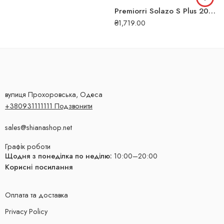
Premiorri Solazo S Plus 205/55 R16 94W літня шина
₴
1,719.00
вулиця Прохоровська, Одеса
+380931111111 Подзвонити
sales@shianashop.net
Графік роботи
Щодня з понеділка по неділю:
10:00–20:00
Корисні посилання
Оплата та доставка
Privacy Policy