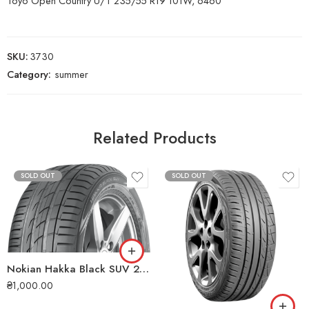
Toyo Open Country U/T 235/55 R19 101W, 6460
SKU:
3730
Category:
summer
Related Products
SOLD OUT
SOLD OUT
Nokian Hakka Black SUV 255/60 R18 112V XL літня шина
₴
1,000.00