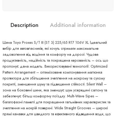
Description
Additional information
Шина Toyo Proxes S/T III (ST 3) 225/65 R17 106V XL Ідеальний
вибір для автовласників, які хочуть отримати максимальне
задоволення від водіння та комфорту на дорозі. Чудова
продуктивність, надійність та покращена керованість – ось що
пропонує дана модель. Використовувані технології: Optimized
Pattern Arrangement – оптимізоване компонування малюнка
протектора для збільшення зчеплення на мокрому та сухому
покритті, зменшення шуму та підвищення стійкості. Silent Wall –
зона на боковині шини, яка зменшує шум усередині салону та
забезпечує більш комфортну поїздку. Multi-Wave Sipes –
багатофазні ламелі для покращення гальмівних характеристик та
зчеплення на мокрій поверхні. Wide Straight Grooves – широкі
прямі канавки для швидкого та ефективного відведення води, що