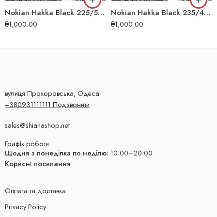
Nokian Hakka Black 225/50 ZR17 98Y XL літня шина
Nokian Hakka Black 235/45 R18 98W XL літня шина
₴
1,000.00
₴
1,000.00
вулиця Прохоровська, Одеса
+380931111111 Подзвонити
sales@shianashop.net
Графік роботи
Щодня з понеділка по неділю:
10:00–20:00
Корисні посилання
Оплата та доставка
Privacy Policy