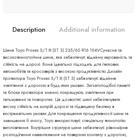
Description
Additional information
Шина Toyo Proxes S/T III (ST 3) 235/60 R16 104VСучасна та
високотехнологічна шина, яка забезпечує відмінну керованість та
стійкість на дорозі. Вона ідеально підходить для легкових
автомобілів та кросоверів з високою продуктивністю.Дизайн
протектора Toyo Proxes S/T III (ST 3) забезпечує відмінне
зчеплення з дорогою в будь-яких умовах. Зигзагоподібні ламелі
та блоки протектора значно покращують зчеплення при
гальмуванні та поворотах. Це дозволяє шині забезпечувати
високу стійкість на мокрій дорозі та підвищену безпеку в
екстремальних умовах.Для покращення продуктивності шини та
зменшення її зносу, Toyo використовує спеціальну технологію
виготовлення. Внутрішня структура шини забезпечує рівномірне
розподілення навантаження на поверхню контакту з дорогою,