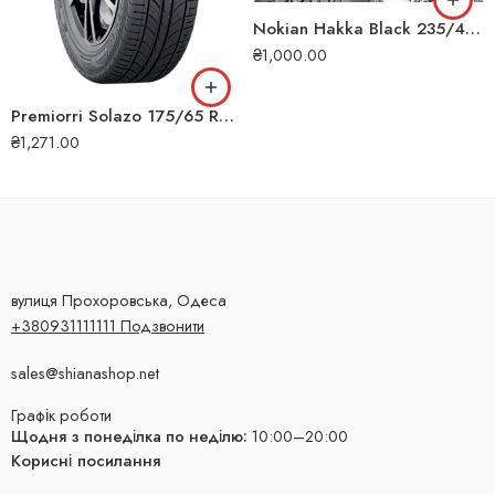
Nokian Hakka Black 235/45 ZR17 97Y XL літня шина
₴
1,000.00
Premiorri Solazo 175/65 R14 82H літня шина
₴
1,271.00
вулиця Прохоровська, Одеса
+380931111111 Подзвонити
sales@shianashop.net
Графік роботи
Щодня з понеділка по неділю:
10:00–20:00
Корисні посилання