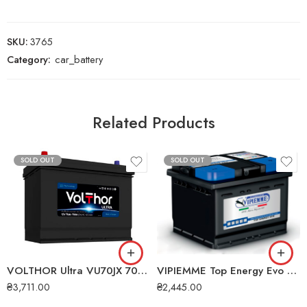
SKU:
3765
Category:
car_battery
Related Products
SOLD OUT
SOLD OUT
VIPIEMME Top Energy Evo 60Ah +R EN580A 12V (B040C) Автомобільний акумулятор
VOLTHOR Ultra VU70JX 70Ah +L EN700A 12V (57024 SMF) Автомобільний акумулятор
₴
2,445.00
₴
3,711.00