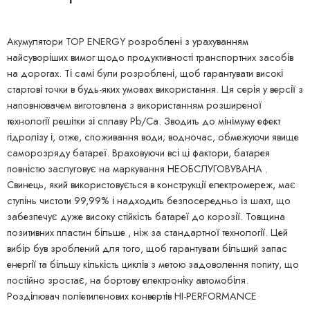
Акумулятори TOP ENERGY розроблені з урахуванням
найсуворіших вимог щодо продуктивності транспортних засобів
на дорогах. Ті самі були розроблені, щоб гарантувати високі
стартові точки в будь-яких умовах використання. Ця серія у версії з
наповнювачем виготовлена ​​з використанням розширеної
технології решітки зі сплаву Pb/Ca. Зводить до мінімуму ефект
гідролізу і, отже, споживання води; водночас, обмежуючи явище
саморозряду батареї. Враховуючи всі ці фактори, батарея
повністю заслуговує на маркування НЕОБСЛУГОВУВАНА .
Свинець, який використовується в конструкції електромереж, має
ступінь чистоти 99,99% і надходить безпосередньо із шахт, що
забезпечує дуже високу стійкість батареї до корозії. Товщина
позитивних пластин більше , ніж за стандартної технології. Цей
вибір був зроблений для того, щоб гарантувати більший запас
енергії та більшу кількість циклів з метою задоволення попиту, що
постійно зростає, на бортову електроніку автомобіля.
Розділювач поліетиленових конвертів HI-PERFORMANCE